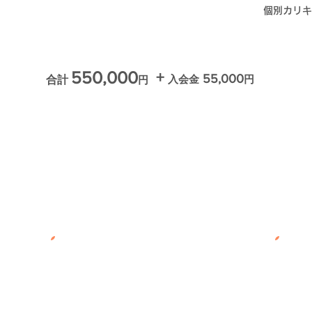
個別カリキ
5
50
,000
+
55,000
入会金
円
合計
円
​継続コース 例②
パラレルキャリアプラン​