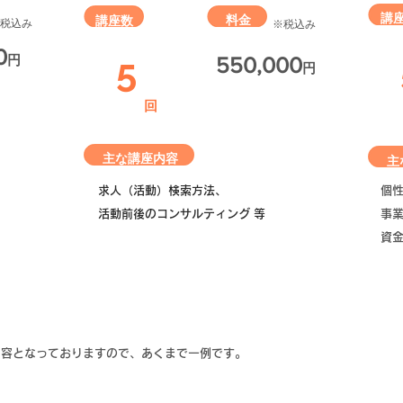
​講
料金
​講座数​
※税込み
​※税込み
0
5
円
​550,000
円
​回
​主な講座内容​​​
​主
、
求人（活動）検索方法、
個
活動前後のコンサルティング 等
事
資金
内容となっておりますので、あくまで一例です。