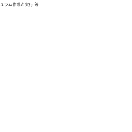
ュラム作成と実行 等
​継続コース 例③
独立支援プラン​