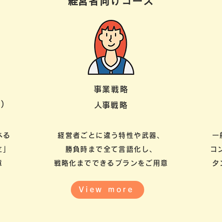
ス
​経営者向けコース
事業戦略
)
​人事戦略
べる
経営者ごとに違う特性や武器、
一
立」
勝負時まで​全て言語化し、
コ
意
​戦略化までできるプランをご用意
タ
View more