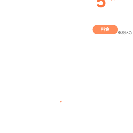
料金
​※税込み
​継続コース 例①
転職活動プラン​