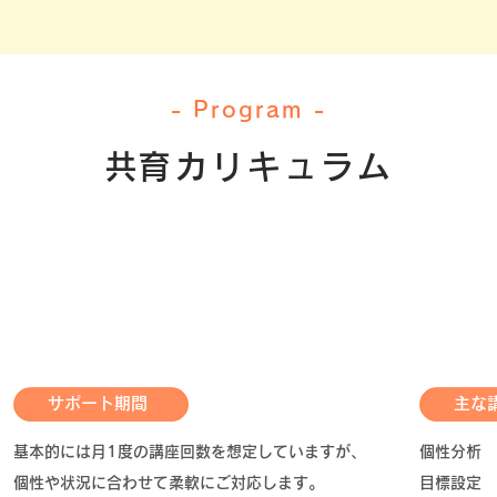
- Program -
​共育カリキュラム
​基本コース​​
- 会社員の方 -
​サポート期間​​
​主な講
​基本的には月1度の講座回数を想定していますが、
​個性分析
個性や状況に合わせて柔軟にご対応します。
​目標設定