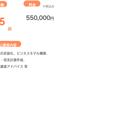
料金
座数​
​※税込み
5
​550,000
円
​回
な講座内容​​​
性の武器化、ビジネスモデル構築、
業・収支計画作成、
調達アドバイス 等