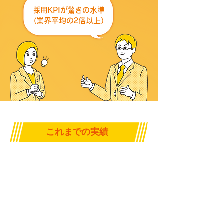
採用KPIが驚きの水準
（業界平均の2倍以上）
これまでの実績
人事支援企業数
（令和0年度調べ）