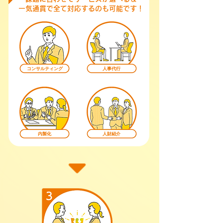
一気通貫で全て対応するのも可能です！
コンサルティング
人事代行
内製化
人財紹介
3